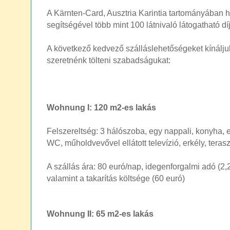
A Kärnten-Card, Ausztria Karintia tartományában 
segítségével több mint 100 látnivaló látogatható d
A következő kedvező szálláslehetőségeket kínálju
szeretnénk tölteni szabadságukat:
Wohnung I: 120 m2-es lakás
Felszereltség: 3 hálószoba, egy nappali, konyha, 
WC, műholdvevővel ellátott televízió, erkély, teras
A szállás ára: 80 euró/nap, idegenforgalmi adó (2
valamint a takarítás költsége (60 euró)
Wohnung II: 65 m2-es lakás