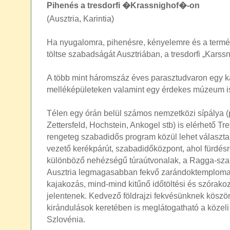
Pihenés a tresdorfi �Krassnighof�-on
(Ausztria, Karintia)
Ha nyugalomra, pihenésre, kényelemre és a termé
töltse szabadságát Ausztriában, a tresdorfi „Karssn
A több mint háromszáz éves parasztudvaron egy k
melléképületeken valamint egy érdekes múzeum is 
Télen egy órán belül számos nemzetközi sípálya (pl
Zettersfeld, Hochstein, Ankogel stb) is elérhető Tr
rengeteg szabadidős program közül lehet választani
vezető kerékpárút, szabadidőközpont, ahol fürdésre
különböző nehézségű túraútvonalak, a Ragga-szak
Ausztria legmagasabban fekvő zarándoktemploma, 
kajakozás, mind-mind kitűnő időtöltési és szórako
jelentenek. Kedvező földrajzi fekvésünknek kösz
kirándulások keretében is meglátogatható a közeli
Szlovénia.